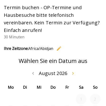
Termin buchen - OP-Termine und
Hausbesuche bitte telefonisch
vereinbaren. Kein Termin zur Verfügung?
Einfach anrufen!
30 Minuten
edit
Ihre Zeitzone:
Africa/Abidjan
Zeitzone 
Wählen Sie ein Datum aus
August 2026
keyboard_arrow_left
keyboard_arrow_right
Zurück Juli 202
Weiter
Mo
Di
Mi
Do
Fr
Sa
So
1
2