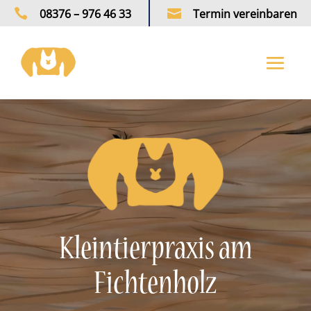

08376 – 976 46 33

Termin vereinbaren
Kleintierpraxis am
Fichtenholz