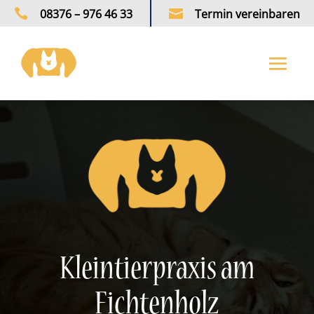

08376 – 976 46 33

Termin vereinbaren
Kleintierpraxis am
Fichtenholz