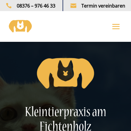

08376 – 976 46 33

Termin vereinbaren
Kleintierpraxis am
Fichtenholz